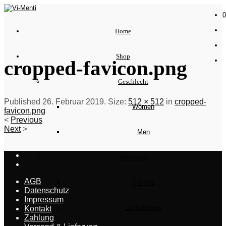
0
Home
Shop
cropped-favicon.png
Geschlecht
Published
26. Februar 2019
. Size:
512 × 512
in
cropped-
Women
favicon.png
<
Previous
Next
>
Men
Sortiment
AGB
T-Shirts
Datenschutz
Impressum
Longsleeves
Kontakt
Zahlung