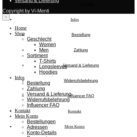
Versand & Lieferung
Hoodies
Copyright by Vi-Menti
×
Infos
Home
Shop
Bestellung
Geschlecht
Women
Men
Zahlung
Sortiment
T-Shirts
Versand & Lieferung
Longsleeves
Hoodies
Infos
Widerrufsbelehrung
Bestellung
Zahlung
Versand & Lieferung
Influencer FAQ
Widerrufsbelehrung
Influencer FAQ
Kontakt
Kontakt
Mein Konto
Bestellungen
Mein Konto
Adressen
Konto-Details