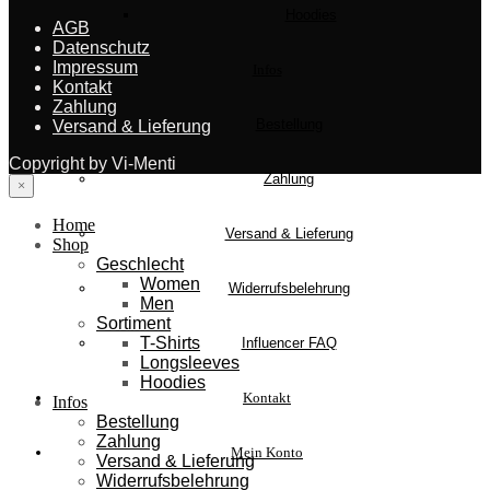
Hoodies
AGB
Datenschutz
Impressum
Infos
Kontakt
Zahlung
Bestellung
Versand & Lieferung
Copyright by Vi-Menti
Zahlung
×
Home
Versand & Lieferung
Shop
Geschlecht
Women
Widerrufsbelehrung
Men
Sortiment
T-Shirts
Influencer FAQ
Longsleeves
Hoodies
Kontakt
Infos
Bestellung
Zahlung
Mein Konto
Versand & Lieferung
Widerrufsbelehrung