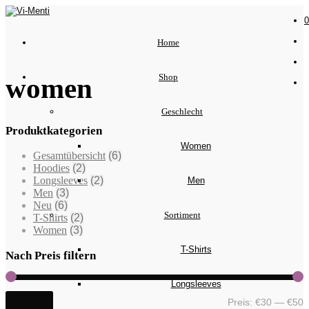
0
Home
Shop
women
Geschlecht
Produktkategorien
Women
Gesamtübersicht
(6)
Hoodies
(2)
Longsleeves
(2)
Men
Men
(3)
Neu
(6)
Sortiment
T-Shirts
(2)
Women
(3)
T-Shirts
Nach Preis filtern
Longsleeves
Preis:
€30
—
€50
Filter