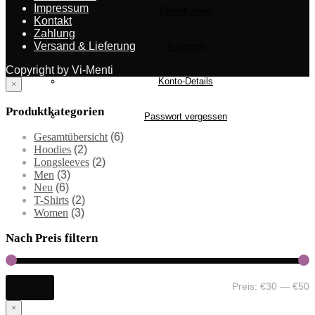
Impressum
Bestellungen
Kontakt
Zahlung
Versand & Lieferung
Adressen
Copyright by Vi-Menti
Konto-Details
×
Produktkategorien
Passwort vergessen
Gesamtübersicht
(6)
Hoodies
(2)
Longsleeves
(2)
Men
(3)
Neu
(6)
T-Shirts
(2)
Women
(3)
Nach Preis filtern
Preis:
€30
—
€50
Filter
×