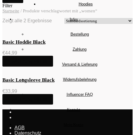
Hoodies
Filter
Startseite
/
Produkte verschlagwortet mit „women“
Infos
Zeigt alle 2 Ergebnisse
Bestellung
Basic Hoddie Black
Zahlung
€
44,99
Ausführung wählen
Versand & Lieferung
Widerrufsbelehrung
Basic Longsleeve Black
€
33,99
Influencer FAQ
Ausführung wählen
Kontakt
Mein Konto
AGB
Datenschutz